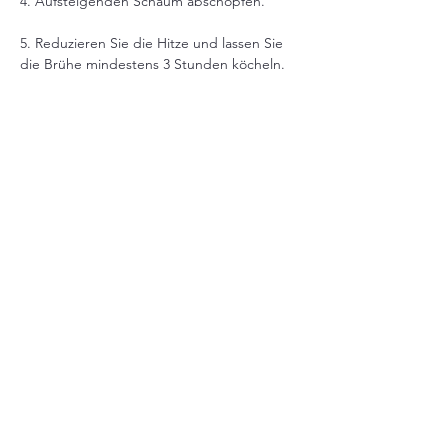
4. Aufsteigenden Schaum abschöpfen.
5. Reduzieren Sie die Hitze und lassen Sie 
die Brühe mindestens 3 Stunden köcheln.
Sobald Ihre Hühnerbrühe fertig ist, würzen 
Sie sie. Gießen Sie die Brühe durch ein 
Sieb und ein Küchentuch in Flaschen oder 
andere Behälter. Trennen Sie das Fleisch 
von den Knochen und bewahren Sie das 
gekochte Gemüse auf, um es später Ihrer 
Brühe hinzuzufügen. Sie können die Brühe 
bis zu fünf Tage im Kühlschrank 
aufbewahren. Wenn sie geleeartig wird, 
bedeutet das, dass Sie das gesamte 
Kollagen darin haben. Köstlich!
Previous
Next