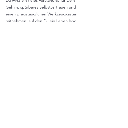
Du wirst ein tiefes Verständnis für Dein
Gehirn, spürbares Selbstvertrauen und
einen praxistauglichen Werkzeugkasten
mitnehmen, auf den Du ein Leben lang
zurückgreifen kannst.
Du entwickelst Deinen ganz persönlichen
Brain Longevity Plan, abgestimmt auf
Deinen Lebensstil, Deine körperlichen
Bedürfnisse und Deine kognitiven Ziele.
Im Laufe dieser strukturierten 12 Wochen
gewinnst Du wissenschaftlich fundierte
Einblicke in das Zusammenspiel von Gehirn,
Körper und Verdauung – und erfährst, wie
Du sie im Alltag nachhaltig unterstützen
kannst.
Deine Tolls umfassen alle fünf
Preventia-Säulen: